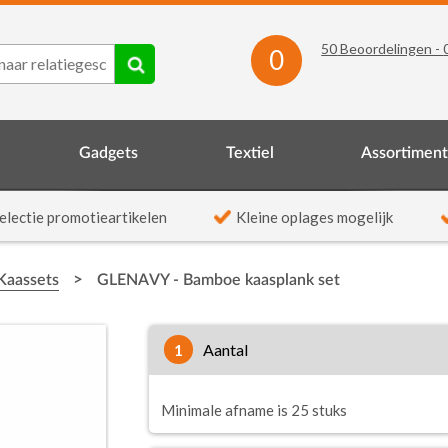
50
Beoordelingen -
0
Gadgets
Textiel
Assortimen
electie promotieartikelen
Kleine oplages mogelijk
>
Kaassets
GLENAVY - Bamboe kaasplank set
1
aantal
Minimale afname is 25 stuks