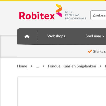
Webshops
Snel naar »
☆ Prijsknallers ☆
Sterke s
>
>
>
Home
...
Fondue, Kaas en Snijplanken