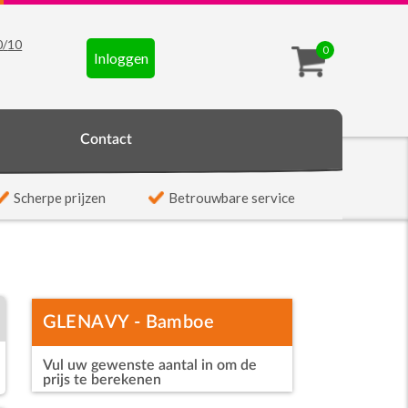
0
/
10
0
Inloggen
t
Contact
Scherpe prijzen
Betrouwbare service
GLENAVY - Bamboe
Vul uw gewenste aantal in om de
kaasplank set
prijs te berekenen