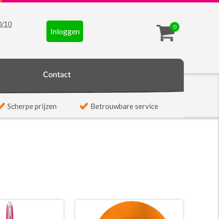
0
/
10
0
Inloggen
t
Contact
Scherpe prijzen
Betrouwbare service