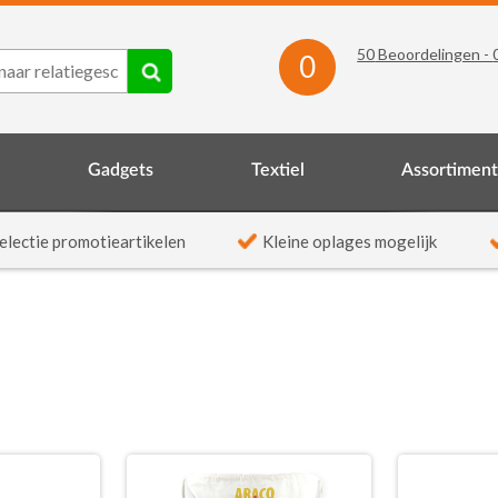
50
Beoordelingen -
0
Gadgets
Textiel
Assortimen
electie promotieartikelen
Kleine oplages mogelijk