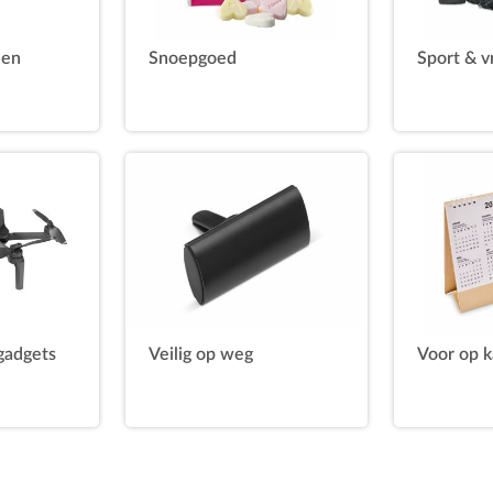
 en
Snoepgoed
Sport & vr
gadgets
Veilig op weg
Voor op k