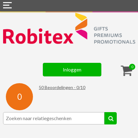
Home
Webshops
Snel naar »
Gadgets
0
Inloggen
Textiel
Assortiment
50
Beoordelingen -
0
/
10
0
Contact
☆ Prijsknallers ☆