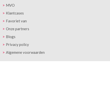
MVO
Klantcases
Favoriet van
Onze partners
Blogs
Privacy policy
Algemene voorwaarden
Nieuwsbrief
Mis geen update, trend of actie meer.
Meld je nu aan voor onze nieuwsbrief.