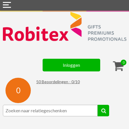
Home
Webshops
Snel naar »
Gadgets
0
Inloggen
Textiel
Assortiment
50
Beoordelingen -
0
/
10
0
Contact
☆ Prijsknallers ☆