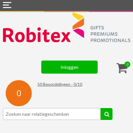
Home
Webshops
Snel naar »
Gadgets
0
Inloggen
Textiel
Assortiment
50
Beoordelingen -
0
/
10
0
Contact
☆ Prijsknallers ☆