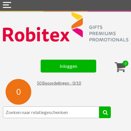
Home
Webshops
Snel naar »
Gadgets
0
Inloggen
Textiel
Assortiment
50
Beoordelingen -
0
/
10
0
Contact
☆ Prijsknallers ☆