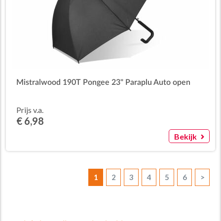
Mistralwood 190T Pongee 23" Paraplu Auto open
Prijs v.a.
€ 6,98
Bekijk
1
2
3
4
5
6
>