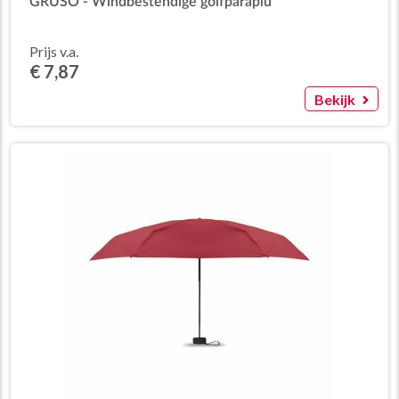
GRUSO - Windbestendige golfparaplu
Prijs v.a.
€ 7,87
Bekijk