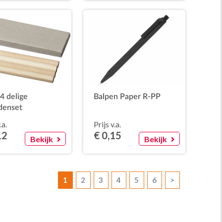
 4 delige
Balpen Paper R-PP
denset
.a.
Prijs v.a.
12
€ 0,15
Bekijk
Bekijk
1
2
3
4
5
6
>