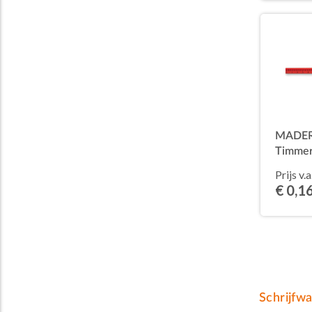
MADER
Timmer
14 cm
Prijs v.a
€ 0,1
Schrijfw