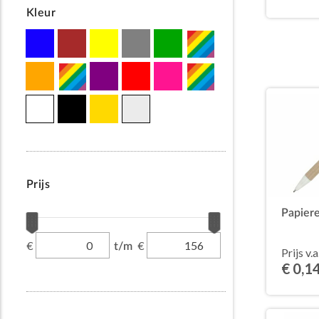
Kleur
Prijs
Papier
€
€
t/m
Prijs v.a
€ 0,1