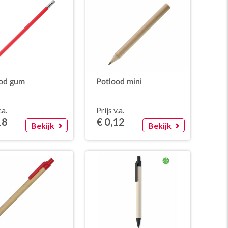
od gum
Potlood mini
.a.
Prijs v.a.
18
€ 0,12
Bekijk
Bekijk