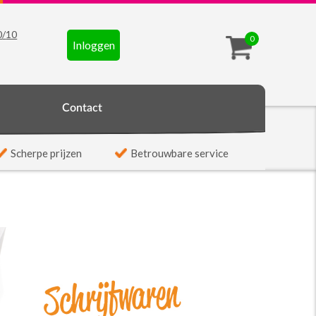
0
/
10
0
Inloggen
t
Contact
Scherpe prijzen
Betrouwbare service