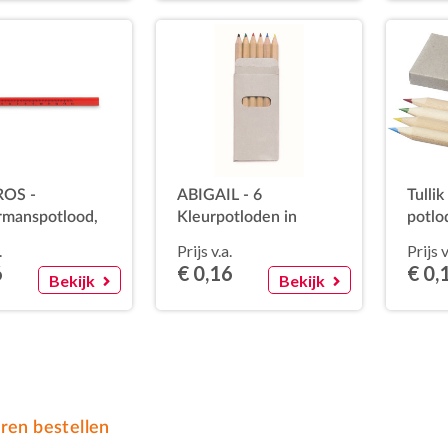
OS -
ABIGAIL - 6
Tullik
manspotlood,
Kleurpotloden in
potlo
doosje
.
Prijs v.a.
Prijs v
6
€ 0,16
€ 0,
Bekijk
Bekijk
aren bestellen