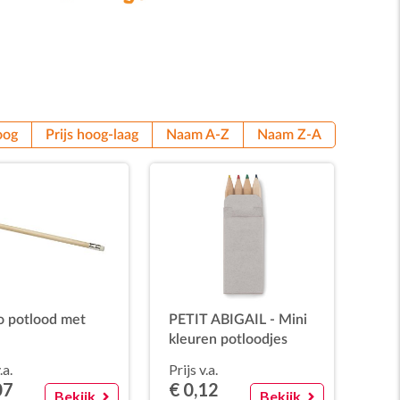
oog
Prijs hoog-laag
Naam A-Z
Naam Z-A
o potlood met
PETIT ABIGAIL - Mini
kleuren potloodjes
.a.
Prijs v.a.
07
€ 0,12
Bekijk
Bekijk