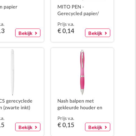
n papier
MITO PEN -
Gerecycled papier/
PLA balpen
.a.
Prijs v.a.
13
€ 0,14
Bekijk
Bekijk
CS gerecyclede
Nash balpen met
n (zwarte inkt)
gekleurde houder en
gekleurde grip (zwarte
.a.
Prijs v.a.
inkt)
15
€ 0,15
Bekijk
Bekijk