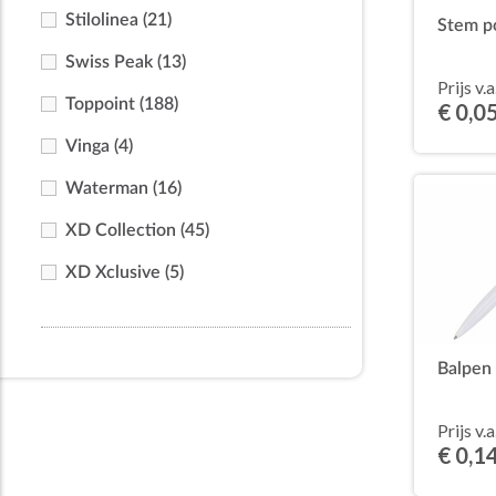
Stilolinea
(21)
Stem p
Swiss Peak
(13)
Prijs v.a
Toppoint
(188)
€ 0,0
Vinga
(4)
Waterman
(16)
XD Collection
(45)
XD Xclusive
(5)
Balpen
Prijs v.a
€ 0,1