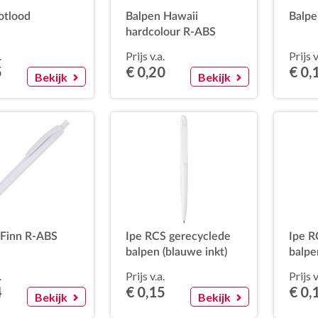
otlood
Balpen Hawaii
Balpe
hardcolour R-ABS
.
Prijs v.a.
Prijs v
5
€ 0,20
€ 0,
Bekijk
Bekijk
 Finn R-ABS
Ipe RCS gerecyclede
Ipe R
balpen (blauwe inkt)
balpe
.
Prijs v.a.
Prijs v
4
€ 0,15
€ 0,
Bekijk
Bekijk