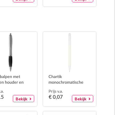
balpen met
Chartik
ren houder en
monochromatische
urde grip (blauwe
balpen van gerecycled
.a.
Prijs v.a.
papier met matte
15
€ 0,07
Bekijk
Bekijk
afwerking (zwarte inkt)