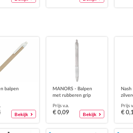
en balpen
MANORS - Balpen
Nash 
met rubberen grip
zilve
gekle
.
Prijs v.a.
Prijs v
inkt)
4
€ 0,09
€ 0,
Bekijk
Bekijk