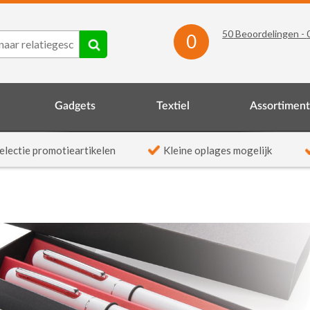
50
Beoordelingen -
0
Gadgets
Textiel
Assortimen
electie promotieartikelen
Kleine oplages mogelijk