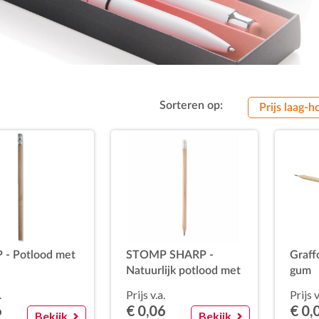
Sorteren op:
Prijs laag-h
- Potlood met
STOMP SHARP -
Graff
Natuurlijk potlood met
gum
gum
.
Prijs v.a.
Prijs v
6
€ 0,06
€ 0,
Bekijk
Bekijk