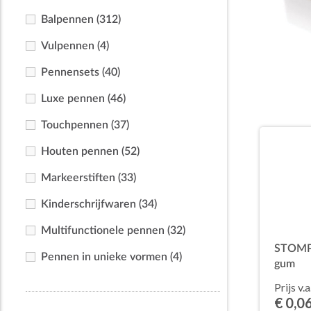
Balpennen
(312)
Vulpennen
(4)
Pennensets
(40)
Luxe pennen
(46)
Touchpennen
(37)
Houten pennen
(52)
Markeerstiften
(33)
Kinderschrijfwaren
(34)
Multifunctionele pennen
(32)
STOMP 
Pennen in unieke vormen
(4)
gum
Prijs v.a
€ 0,0