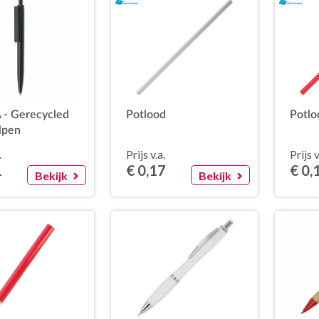
- Gerecycled
Potlood
Potlo
lpen
.
Prijs v.a.
Prijs v
1
€ 0,17
€ 0,
Bekijk
Bekijk