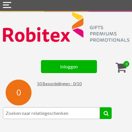
Home
Webshops
Snel naar »
Gadgets
0
Inloggen
Textiel
Assortiment
50
Beoordelingen -
0
/
10
0
Contact
☆ Prijsknallers ☆