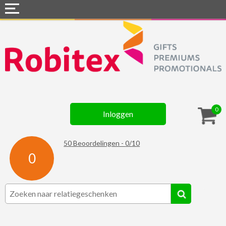
Home
Webshops
Snel naar »
Gadgets
0
Inloggen
Textiel
Assortiment
50
Beoordelingen -
0
/
10
0
Contact
☆ Prijsknallers ☆