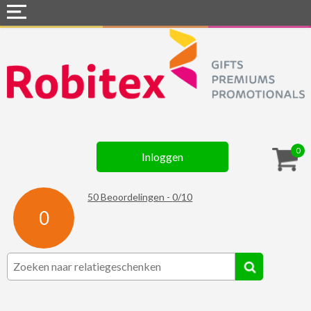
Home
Webshops
Snel naar »
Gadgets
0
Inloggen
Textiel
Assortiment
50
Beoordelingen -
0
/
10
0
Contact
☆ Prijsknallers ☆