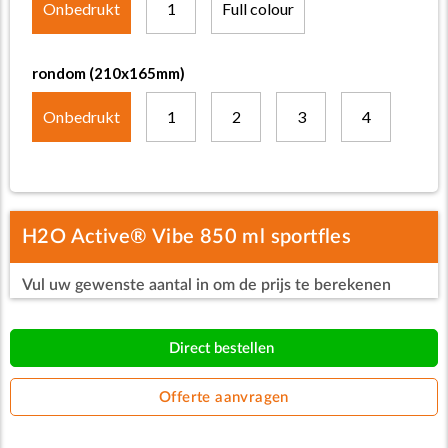
Onbedrukt
1
Full colour
rondom (210x165mm)
Onbedrukt
1
2
3
4
H2O Active® Vibe 850 ml sportfles
Vul uw gewenste aantal in om de prijs te berekenen
Direct bestellen
Offerte aanvragen