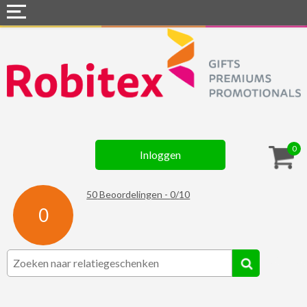
Home
Webshops
Snel naar »
Gadgets
0
Inloggen
Textiel
Assortiment
50
Beoordelingen -
0
/
10
0
Contact
☆ Prijsknallers ☆