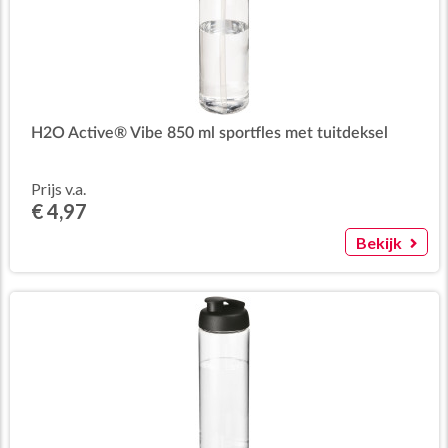
H2O Active® Vibe 850 ml sportfles met tuitdeksel
Prijs v.a.
€ 4,97
Bekijk