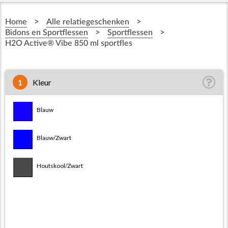
>
>
Home
Alle relatiegeschenken
>
>
Bidons en Sportflessen
Sportflessen
H2O Active® Vibe 850 ml sportfles
1
Kleur
Blauw/Wit
Blauw
Houtskool/Wit
Blauw/Zwart
Transparent/Blauw
Houtskool/Zwart
Transparent/Oranje
Transparent/Paars
Transparent/Rood
Transparent/Stormgrijs