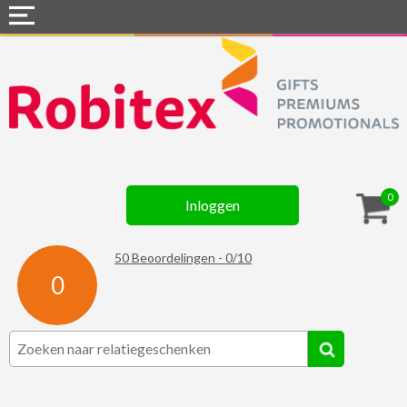
Home
Webshops
Snel naar »
Gadgets
0
Inloggen
Textiel
Assortiment
50
Beoordelingen -
0
/
10
0
Contact
☆ Prijsknallers ☆