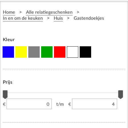
>
>
Home
Alle relatiegeschenken
>
>
In en om de keuken
Huis
Gastendoekjes
Kleur
Prijs
€
€
t/m