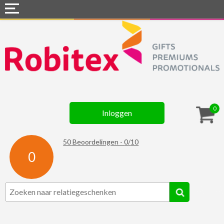
Home
Webshops
Snel naar »
Gadgets
0
Inloggen
Textiel
Assortiment
50
Beoordelingen -
0
/
10
0
Contact
☆ Prijsknallers ☆