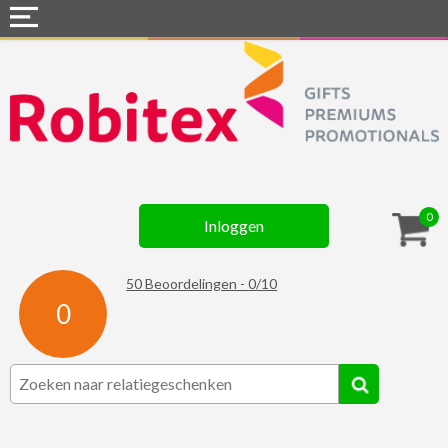
Home
Webshops
Snel naar »
Gadgets
0
Inloggen
Textiel
Assortiment
50
Beoordelingen -
0
/
10
0
Contact
☆ Prijsknallers ☆