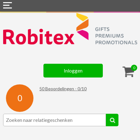
Home
Webshops
Snel naar »
Gadgets
0
Inloggen
Textiel
Assortiment
50
Beoordelingen -
0
/
10
0
Contact
☆ Prijsknallers ☆