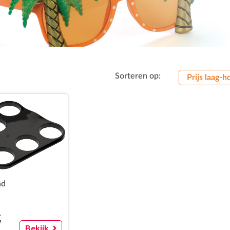
Sorteren op:
Prijs laag-h
ad
.
7
Bekijk