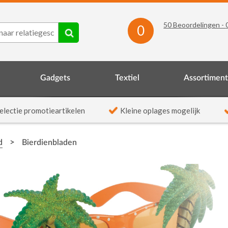
50
Beoordelingen -
0
Gadgets
Textiel
Assortimen
electie promotieartikelen
Kleine oplages mogelijk
>
d
Bierdienbladen