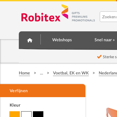
Webshops
Snel naar »
☆ Prijsknallers ☆
Sterke s
>
>
>
Home
...
Voetbal, EK en WK
Nederlan
Kleur