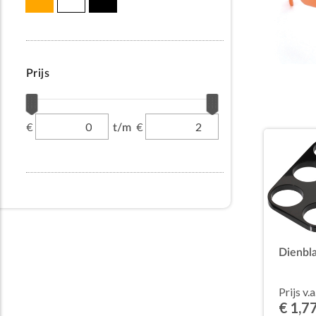
Prijs
€
€
t/m
Dienbl
Prijs v.a
€ 1,7