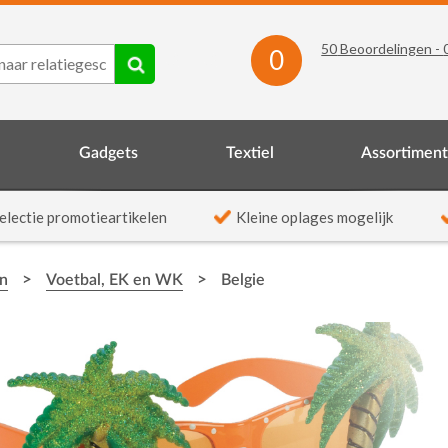
50
Beoordelingen -
0
Gadgets
Textiel
Assortimen
electie promotieartikelen
Kleine oplages mogelijk
>
>
en
Voetbal, EK en WK
Belgie