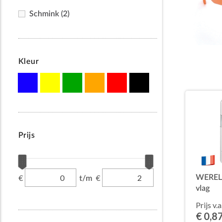
Schmink
(2)
Kleur
Prijs
€
€
WEREL 
t/m
vlag
Prijs v.a
€ 0,8