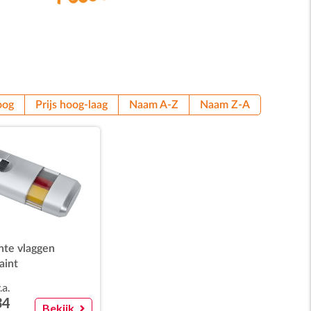
oog
Prijs hoog-laag
Naam A-Z
Naam Z-A
nte vlaggen
aint
.a.
34
Bekijk