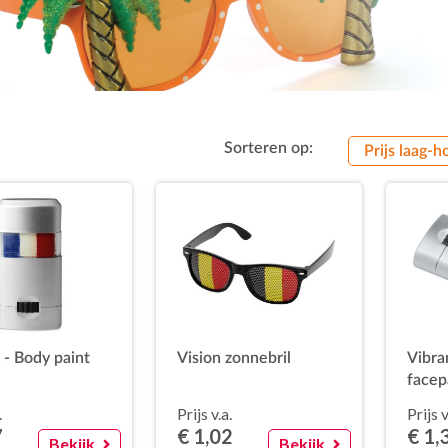
Sorteren op:
Prijs laag-h
- Body paint
Vision zonnebril
Vibra
facep
.
Prijs v.a.
Prijs v
7
€ 1,02
€ 1,
Bekijk
Bekijk