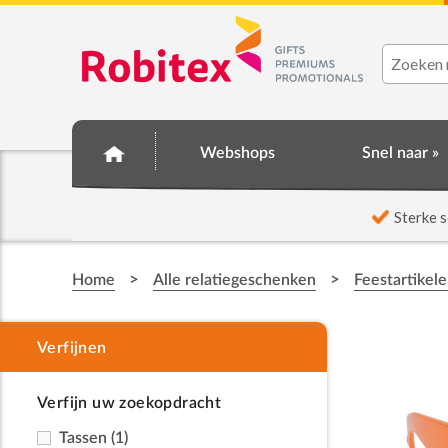
Webshops
Snel naar »
☆ Prijsknallers ☆
Sterke s
>
>
Home
Alle relatiegeschenken
Feestartikel
Verfijn uw zoekopdracht
Tassen
(1)