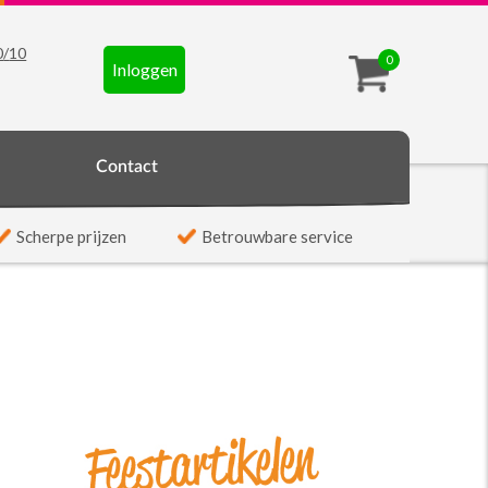
0
/
10
0
Inloggen
t
Contact
Scherpe prijzen
Betrouwbare service