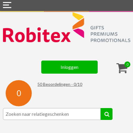
Home
Webshops
Snel naar »
Gadgets
0
Inloggen
Textiel
Assortiment
50
Beoordelingen -
0
/
10
0
Contact
☆ Prijsknallers ☆