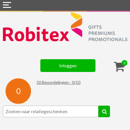
Home
Webshops
Snel naar »
Gadgets
0
Inloggen
Textiel
Assortiment
50
Beoordelingen -
0
/
10
0
Contact
☆ Prijsknallers ☆