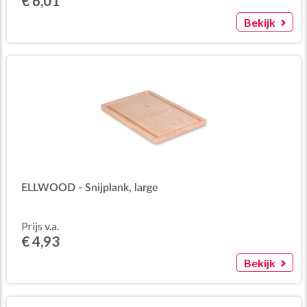
€ 6,01
Bekijk
ELLWOOD - Snijplank, large
Prijs v.a.
€ 4,93
Bekijk