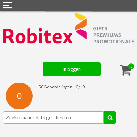
Home
Webshops
Snel naar »
Gadgets
0
Inloggen
Textiel
Assortiment
50
Beoordelingen -
0
/
10
0
Contact
☆ Prijsknallers ☆