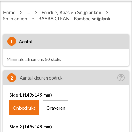
>
>
>
Home
...
Fondue, Kaas en Snijplanken
>
Snijplanken
BAYBA CLEAN - Bamboe snijplank
1
aantal
Minimale afname is 50 stuks
2
Aantal kleuren opdruk
Side 1 (149x149 mm)
Onbedrukt
Graveren
Side 2 (149x149 mm)