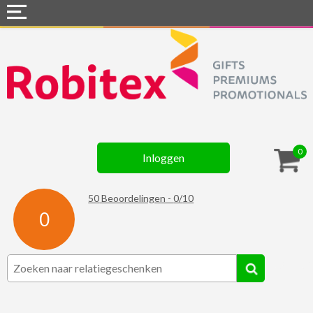
Home
Webshops
Snel naar »
Gadgets
0
Inloggen
Textiel
Assortiment
50
Beoordelingen -
0
/
10
0
Contact
☆ Prijsknallers ☆