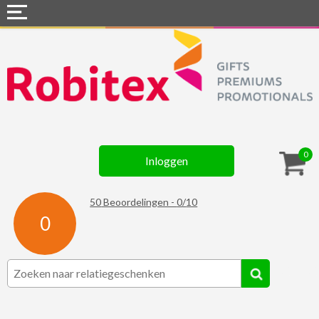
Home
Webshops
Snel naar »
Gadgets
0
Inloggen
Textiel
Assortiment
50
Beoordelingen -
0
/
10
0
Contact
☆ Prijsknallers ☆