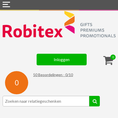
Home
Webshops
Snel naar »
Gadgets
0
Inloggen
Textiel
Assortiment
50
Beoordelingen -
0
/
10
0
Contact
☆ Prijsknallers ☆