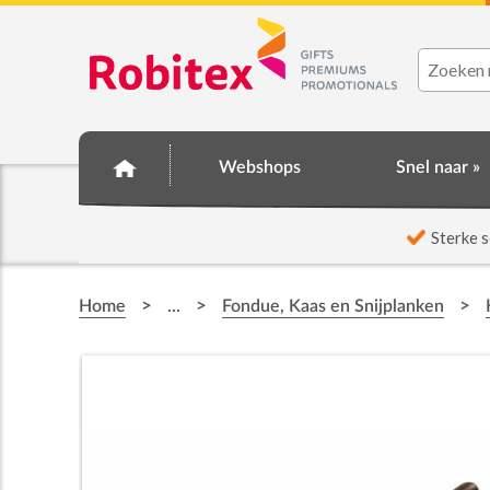
Webshops
Snel naar »
☆ Prijsknallers ☆
Sterke s
>
>
>
Home
...
Fondue, Kaas en Snijplanken