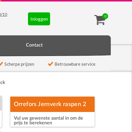
0
/
10
0
Inloggen
t
Contact
Scherpe prijzen
Betrouwbare service
ack
Orrefors Jernverk raspen 2
Vul uw gewenste aantal in om de
Pack
prijs te berekenen