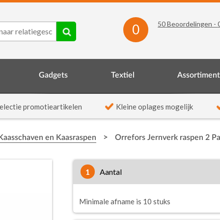
50
Beoordelingen -
0
Gadgets
Textiel
Assortimen
electie promotieartikelen
Kleine oplages mogelijk
>
Kaasschaven en Kaasraspen
Orrefors Jernverk raspen 2 P
1
aantal
Minimale afname is 10 stuks