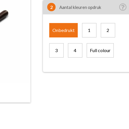
2
Aantal kleuren opdruk
Onbedrukt
1
2
3
4
Full colour