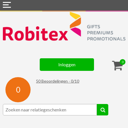
Home
Webshops
Snel naar »
Gadgets
0
Inloggen
Textiel
Assortiment
50
Beoordelingen -
0
/
10
0
Contact
☆ Prijsknallers ☆