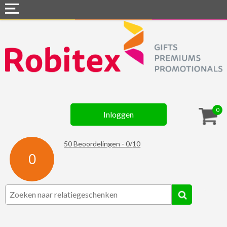
Home
Webshops
Snel naar »
Gadgets
0
Inloggen
Textiel
Assortiment
50
Beoordelingen -
0
/
10
0
Contact
☆ Prijsknallers ☆