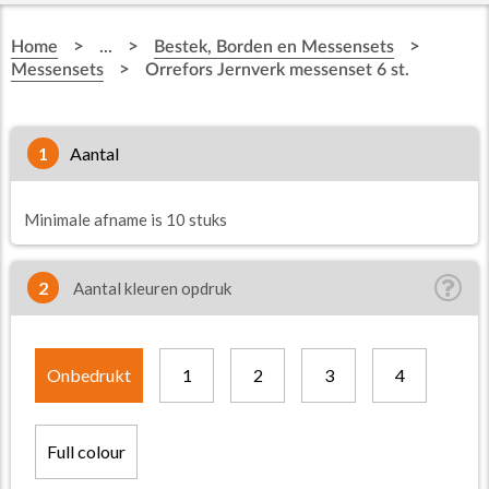
>
>
>
Home
...
Bestek, Borden en Messensets
>
Messensets
Orrefors Jernverk messenset 6 st.
1
aantal
Minimale afname is 10 stuks
2
Aantal kleuren opdruk
Onbedrukt
1
2
3
4
Full colour