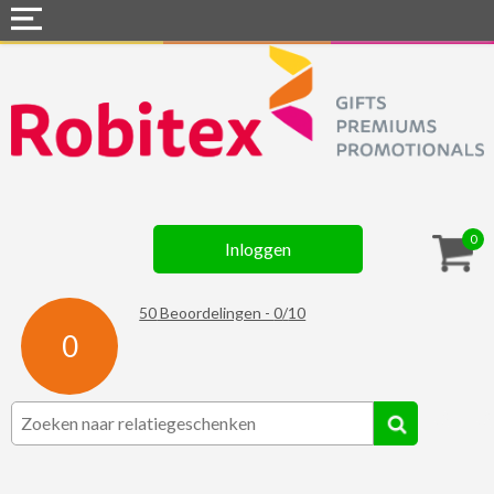
Home
Webshops
Snel naar »
Gadgets
0
Inloggen
Textiel
Assortiment
50
Beoordelingen -
0
/
10
0
Contact
☆ Prijsknallers ☆