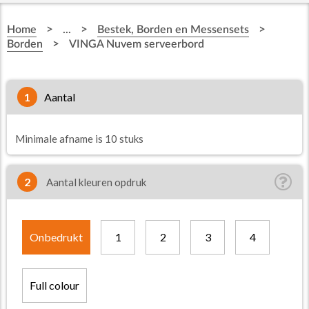
>
>
>
Home
...
Bestek, Borden en Messensets
>
Borden
VINGA Nuvem serveerbord
1
aantal
Minimale afname is 10 stuks
2
Aantal kleuren opdruk
Onbedrukt
1
2
3
4
Full colour