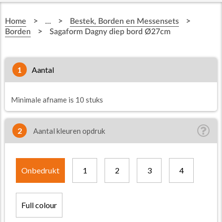
>
>
>
Home
...
Bestek, Borden en Messensets
>
Borden
Sagaform Dagny diep bord Ø27cm
1
aantal
Minimale afname is 10 stuks
2
Aantal kleuren opdruk
Onbedrukt
1
2
3
4
Full colour