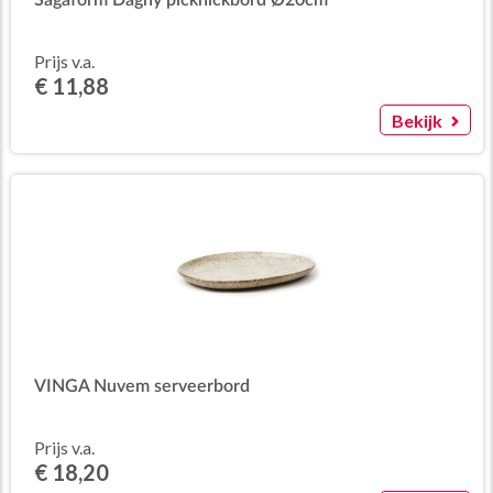
Sagaform Dagny picknickbord Ø20cm
Prijs v.a.
€ 11,88
Bekijk
VINGA Nuvem serveerbord
Prijs v.a.
€ 18,20