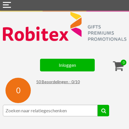
Home
Webshops
Snel naar »
Gadgets
0
Inloggen
Textiel
Assortiment
50
Beoordelingen -
0
/
10
0
Contact
☆ Prijsknallers ☆