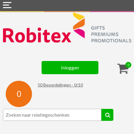
Home
Webshops
Snel naar »
Gadgets
0
Inloggen
Textiel
Assortiment
50
Beoordelingen -
0
/
10
0
Contact
☆ Prijsknallers ☆