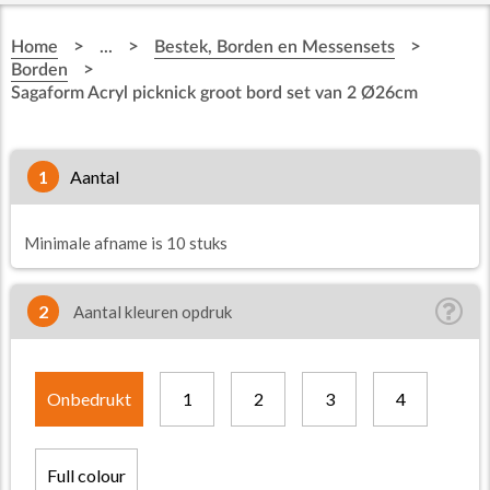
>
>
>
Home
...
Bestek, Borden en Messensets
>
Borden
Sagaform Acryl picknick groot bord set van 2 Ø26cm
1
aantal
Minimale afname is 10 stuks
2
Aantal kleuren opdruk
Onbedrukt
1
2
3
4
Full colour