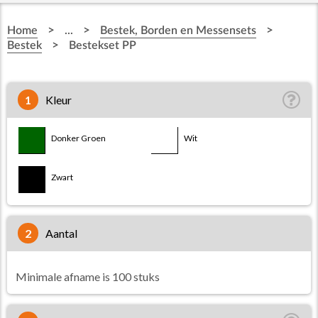
>
>
>
Home
...
Bestek, Borden en Messensets
>
Bestek
Bestekset PP
1
Kleur
Donker Groen
Wit
Zwart
2
aantal
Minimale afname is 100 stuks