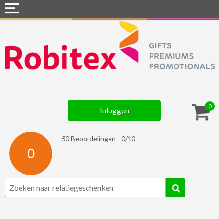
Home
Webshops
Snel naar »
Gadgets
0
Inloggen
Textiel
Assortiment
50
Beoordelingen -
0
/
10
0
Contact
☆ Prijsknallers ☆