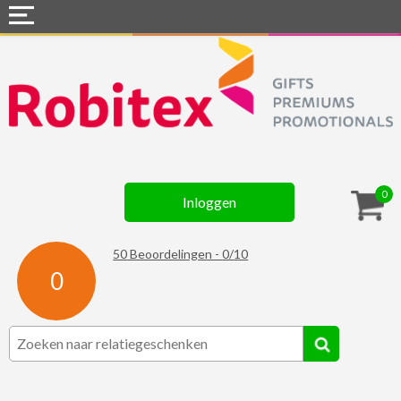
Home
Webshops
Snel naar »
Gadgets
0
Inloggen
Textiel
Assortiment
50
Beoordelingen -
0
/
10
0
Contact
☆ Prijsknallers ☆