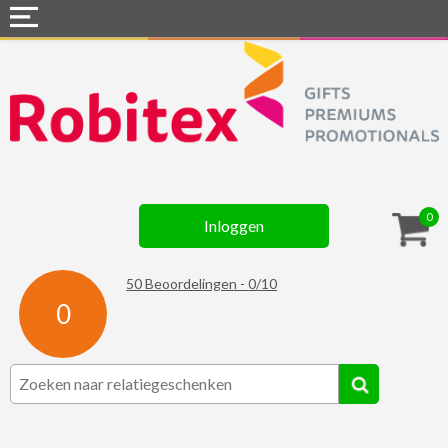
Home
Webshops
Snel naar »
Gadgets
0
Inloggen
Textiel
Assortiment
50
Beoordelingen -
0
/
10
0
Contact
☆ Prijsknallers ☆