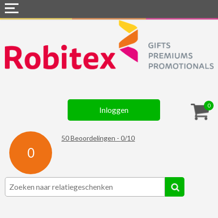
Home
Webshops
Snel naar »
Gadgets
0
Inloggen
Textiel
Assortiment
50
Beoordelingen -
0
/
10
0
Contact
☆ Prijsknallers ☆