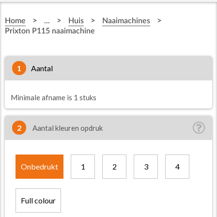
>
>
>
>
Home
...
Huis
Naaimachines
Prixton P115 naaimachine
1
aantal
Minimale afname is 1 stuks
2
Aantal kleuren opdruk
Onbedrukt
1
2
3
4
Full colour