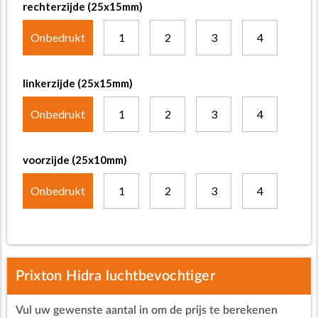
rechterzijde (25x15mm)
Onbedrukt
1
2
3
4
linkerzijde (25x15mm)
Onbedrukt
1
2
3
4
voorzijde (25x10mm)
Onbedrukt
1
2
3
4
Prixton Hidra luchtbevochtiger
Vul uw gewenste aantal in om de prijs te berekenen