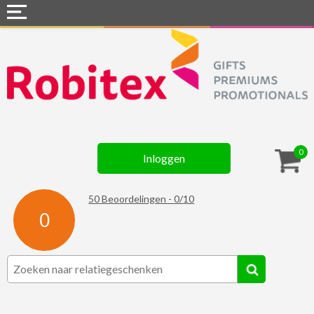
Home
Webshops
Snel naar »
Gadgets
0
Inloggen
Textiel
Assortiment
50
Beoordelingen -
0
/
10
0
Contact
☆ Prijsknallers ☆