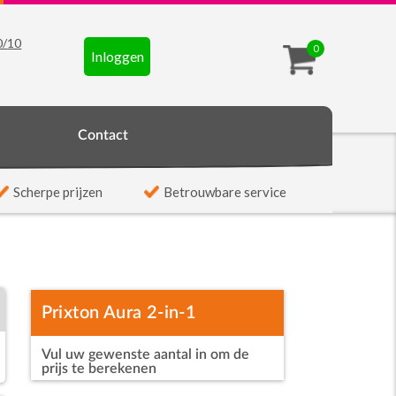
0
/
10
0
Inloggen
t
Contact
Scherpe prijzen
Betrouwbare service
Prixton Aura 2-in-1
Vul uw gewenste aantal in om de
luchtontvochtiger en
prijs te berekenen