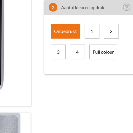
2
Aantal kleuren opdruk
Onbedrukt
1
2
3
4
Full colour