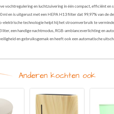
 vochtregulering en luchtzuivering in één compact, efficiënt en st
00 ml en is uitgerust met een HEPA H13 filter dat 99,97% van de de
o-elektrische technologie helpt hij het stroomverbruik te vermin
 3 liter, een handige nachtmodus, RGB-ambianceverlichting en au
veiligheid en gebruiksgemak en heeft ook een automatische uitscha
Anderen kochten ook