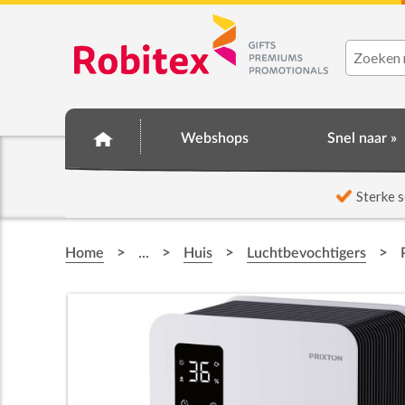
Webshops
Snel naar »
☆ Prijsknallers ☆
Sterke s
>
>
>
>
Home
...
Huis
Luchtbevochtigers