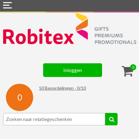
Home
Webshops
Snel naar »
Gadgets
0
Inloggen
Textiel
Assortiment
50
Beoordelingen -
0
/
10
0
Contact
☆ Prijsknallers ☆