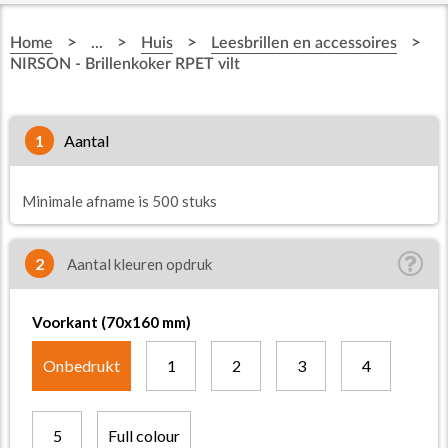
>
>
>
>
Home
...
Huis
Leesbrillen en accessoires
NIRSON - Brillenkoker RPET vilt
1
aantal
Minimale afname is 500 stuks
2
Aantal kleuren opdruk
Voorkant (70x160 mm)
Onbedrukt
1
2
3
4
5
Full colour