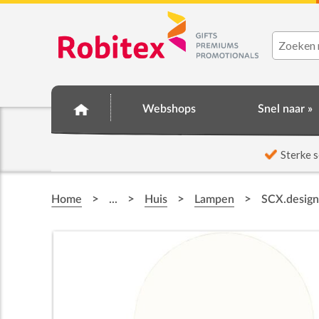
Webshops
Snel naar »
☆ Prijsknallers ☆
Sterke s
>
>
>
>
Home
...
Huis
Lampen
SCX.design