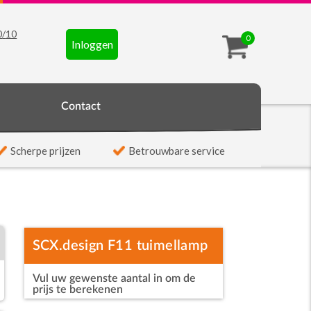
0
/
10
0
Inloggen
t
Contact
Scherpe prijzen
Betrouwbare service
SCX.design F11 tuimellamp
Vul uw gewenste aantal in om de
prijs te berekenen