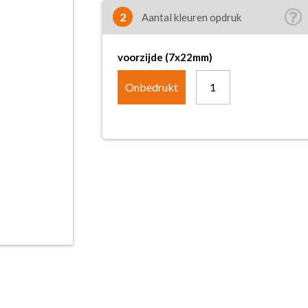
2
Aantal kleuren opdruk
voorzijde (7x22mm)
Onbedrukt
1