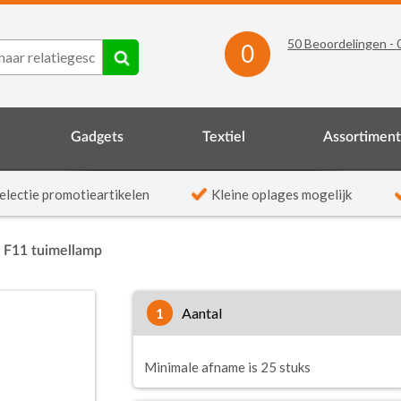
50
Beoordelingen -
0
Gadgets
Textiel
Assortimen
electie promotieartikelen
Kleine oplages mogelijk
 F11 tuimellamp
1
aantal
Minimale afname is 25 stuks