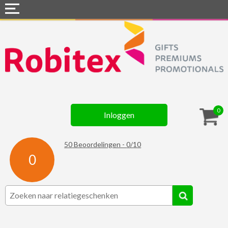
Home
Webshops
Snel naar »
Gadgets
0
Inloggen
Textiel
Assortiment
50
Beoordelingen -
0
/
10
0
Contact
☆ Prijsknallers ☆