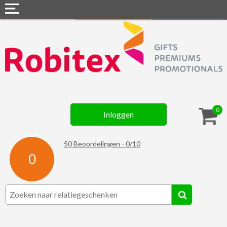
Home
Webshops
Snel naar »
Gadgets
0
Inloggen
Textiel
Assortiment
50
Beoordelingen -
0
/
10
0
Contact
☆ Prijsknallers ☆