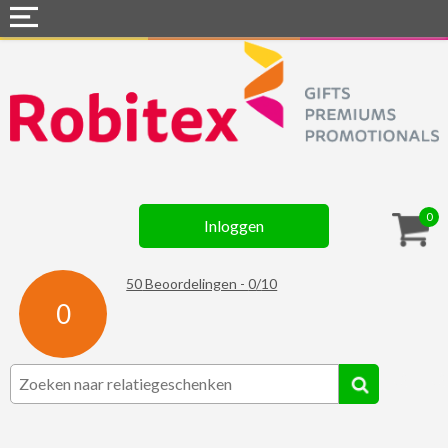
Home
Webshops
Snel naar »
Gadgets
0
Inloggen
Textiel
Assortiment
50
Beoordelingen -
0
/
10
0
Contact
☆ Prijsknallers ☆