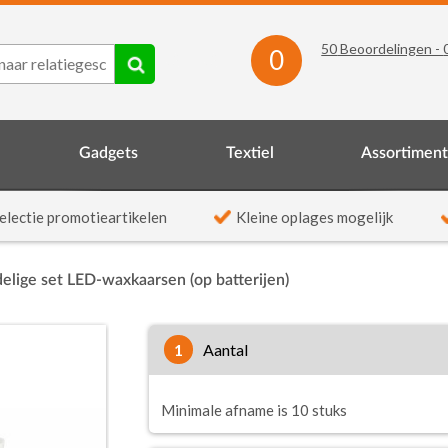
50
Beoordelingen -
0
Gadgets
Textiel
Assortimen
electie promotieartikelen
Kleine oplages mogelijk
delige set LED-waxkaarsen (op batterijen)
1
aantal
Minimale afname is 10 stuks