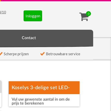
0
/
10
0
Inloggen
t
Contact
Scherpe prijzen
Betrouwbare service
Koselys 3-delige set LED-
Vul uw gewenste aantal in om de
waxkaarsen (op batterijen)
prijs te berekenen