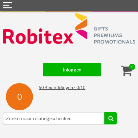
Home
Webshops
Snel naar »
Gadgets
0
Inloggen
Textiel
Assortiment
50
Beoordelingen -
0
/
10
0
Contact
☆ Prijsknallers ☆