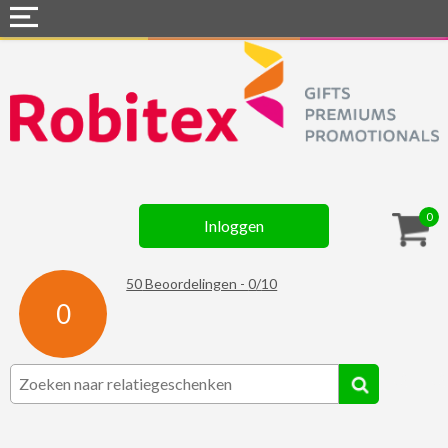
Home
Webshops
Snel naar »
Gadgets
0
Inloggen
Textiel
Assortiment
50
Beoordelingen -
0
/
10
0
Contact
☆ Prijsknallers ☆