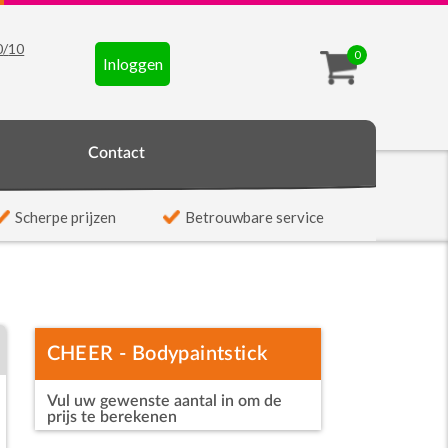
0
/
10
0
Inloggen
t
Contact
Scherpe prijzen
Betrouwbare service
CHEER - Bodypaintstick
Vul uw gewenste aantal in om de
vlagkleuren
prijs te berekenen