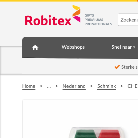
Webshops
Snel naar »
☆ Prijsknallers ☆
Sterke s
>
>
>
>
Home
...
Nederland
Schmink
CHEE