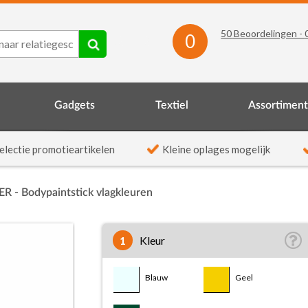
50
Beoordelingen -
0
Gadgets
Textiel
Assortimen
electie promotieartikelen
Kleine oplages mogelijk
R - Bodypaintstick vlagkleuren
1
Kleur
Blauw
Geel
Mix