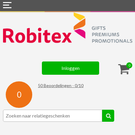
Home
Webshops
Snel naar »
Gadgets
0
Inloggen
Textiel
Assortiment
50
Beoordelingen -
0
/
10
0
Contact
☆ Prijsknallers ☆