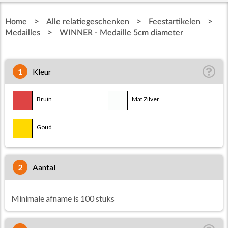
>
>
>
Home
Alle relatiegeschenken
Feestartikelen
>
Medailles
WINNER - Medaille 5cm diameter
1
Kleur
Bruin
Mat Zilver
Goud
2
aantal
Minimale afname is 100 stuks