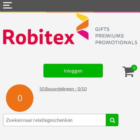
Home
Webshops
Snel naar »
Gadgets
0
Inloggen
Textiel
Assortiment
50
Beoordelingen -
0
/
10
0
Contact
☆ Prijsknallers ☆