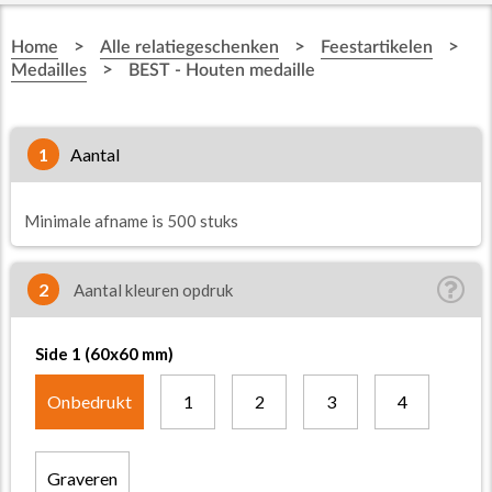
>
>
>
Home
Alle relatiegeschenken
Feestartikelen
>
Medailles
BEST - Houten medaille
1
aantal
Minimale afname is 500 stuks
2
Aantal kleuren opdruk
Side 1 (60x60 mm)
Onbedrukt
1
2
3
4
Graveren