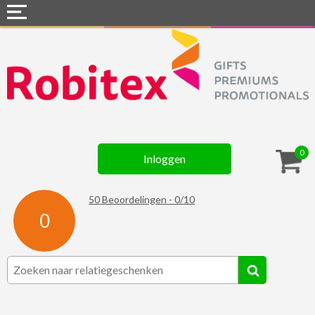
Home
Webshops
Snel naar »
Gadgets
0
Inloggen
Textiel
Assortiment
50
Beoordelingen -
0
/
10
0
Contact
☆ Prijsknallers ☆