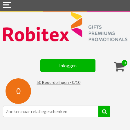
Home
Webshops
Snel naar »
Gadgets
0
Inloggen
Textiel
Assortiment
50
Beoordelingen -
0
/
10
0
Contact
☆ Prijsknallers ☆