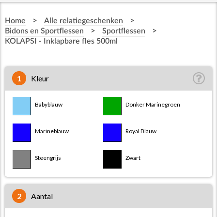
>
>
Home
Alle relatiegeschenken
>
>
Bidons en Sportflessen
Sportflessen
KOLAPSI - Inklapbare fles 500ml
1
Kleur
Babyblauw
Donker Marinegroen
Marineblauw
Royal Blauw
Steengrijs
Zwart
2
aantal