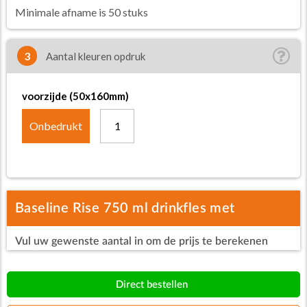
Minimale afname is 50 stuks
3
Aantal kleuren opdruk
voorzijde (50x160mm)
Onbedrukt
1
Baseline Rise 750 ml drinkfles met
Vul uw gewenste aantal in om de prijs te berekenen
klapdeksel
Direct bestellen