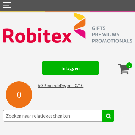
Home
Webshops
Snel naar »
Gadgets
0
Inloggen
Textiel
Assortiment
50
Beoordelingen -
0
/
10
0
Contact
☆ Prijsknallers ☆