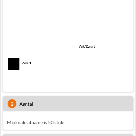
Wit/Groen
Wit/Oranje
Wit/Paars
Wit/Rood
Wit/Roze
Wit/Zwart
Zwart/Blauw
Zwart
Zwart/Rood
Zwart/Wit
2
aantal
Minimale afname is 50 stuks