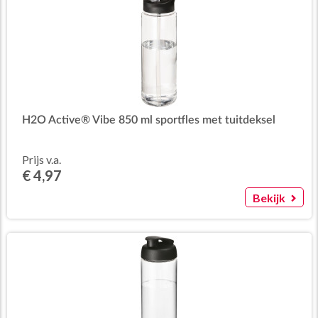
H2O Active® Vibe 850 ml sportfles met tuitdeksel
Prijs v.a.
€ 4,97
Bekijk