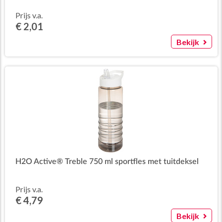
Prijs v.a.
€ 2,01
Bekijk
H2O Active® Treble 750 ml sportfles met tuitdeksel
Prijs v.a.
€ 4,79
Bekijk