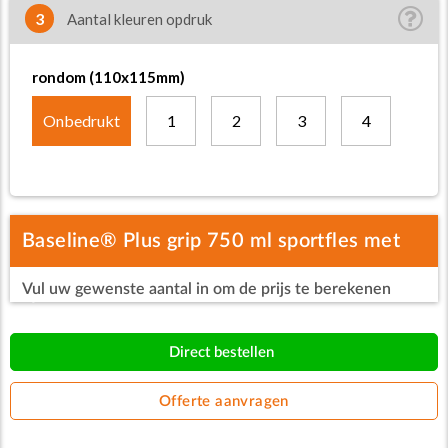
3
Aantal kleuren opdruk
rondom (110x115mm)
Onbedrukt
1
2
3
4
Baseline® Plus grip 750 ml sportfles met
Vul uw gewenste aantal in om de prijs te berekenen
sportdeksel
Direct bestellen
Offerte aanvragen