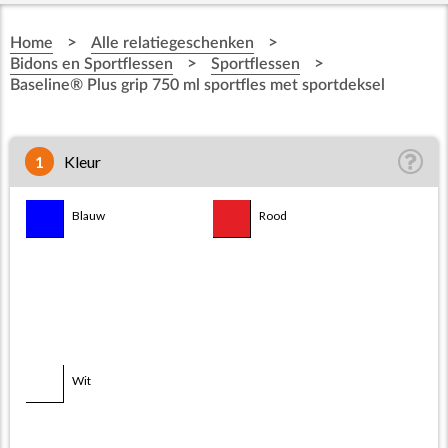
>
>
Home
Alle relatiegeschenken
>
>
Bidons en Sportflessen
Sportflessen
Baseline® Plus grip 750 ml sportfles met sportdeksel
1
Kleur
Blauw
Rood
Transparent/Blauw
Transparent/Rood
Transparent/Wit
Transparent/Zwart
Wit/Aqua
Wit
Wit/Blauw
Wit/Geel