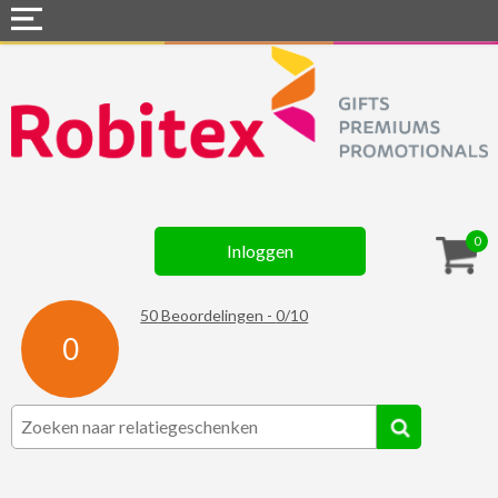
Home
Webshops
Snel naar »
Gadgets
0
Inloggen
Textiel
Assortiment
50
Beoordelingen -
0
/
10
0
Contact
☆ Prijsknallers ☆